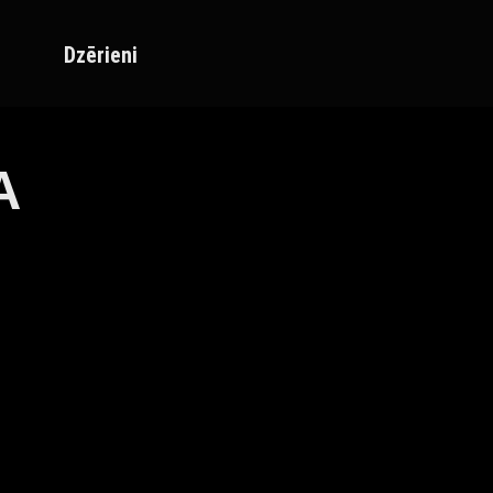
Dzērieni
A
Maxi Mārupe Asistents
🟢 Tiešsaistē