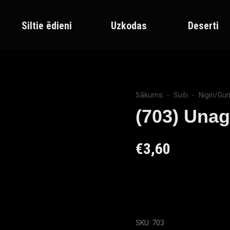
Siltie ēdieni
Uzkodas
Deserti
Sākums
Suši
Nigiri/Gu
(703) Unagi
€
3,60
SKU:
703