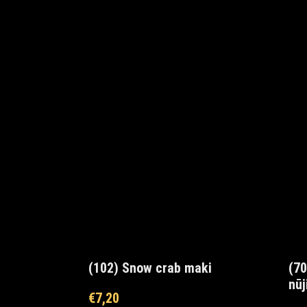
(102) Snow crab maki
(70
nū
€
7,20