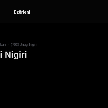
Dzērieni
nkan
(703) Unagi Nigiri
 Nigiri