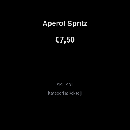
Aperol Spritz
€
7,50
SKU:
931
Kategorija:
Kokteiļi
Maxi Mārupe Asistents
🟢 Tiešsaistē