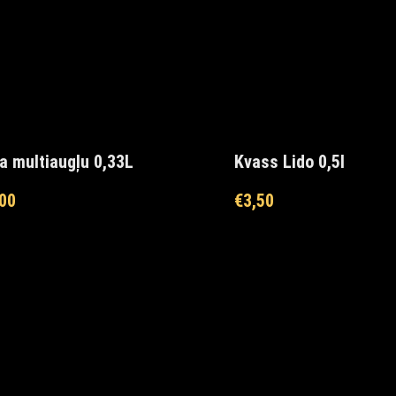
a multiaugļu 0,33L
Kvass Lido 0,5l
00
€
3,50