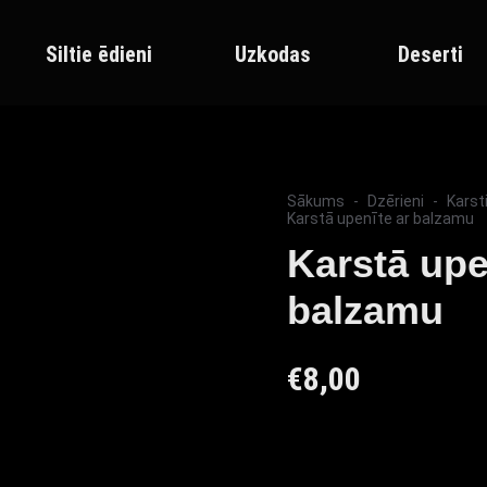
Siltie ēdieni
Uzkodas
Deserti
Sākums
Dzērieni
Karst
Karstā upenīte ar balzamu
Karstā upe
balzamu
€
8,00