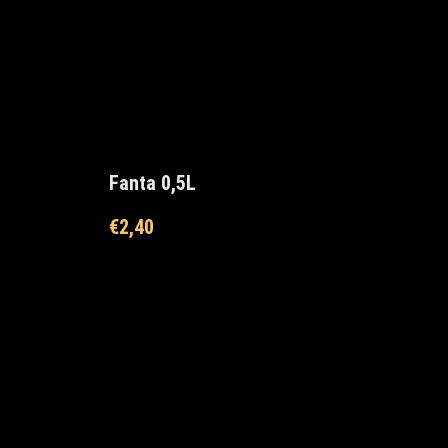
Fanta 0,5L
€
2,40
Maxi Mārupe Asistents
🟢 Tiešsaistē