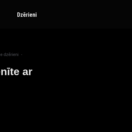
Dzērieni
ie dzērieni
nīte ar