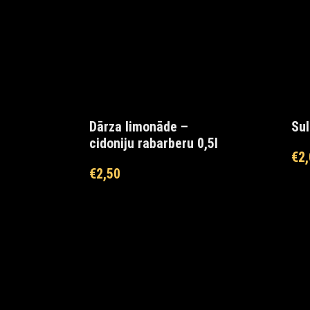
Dārza limonāde –
Sul
cidoniju rabarberu 0,5l
€
2,
€
2,50