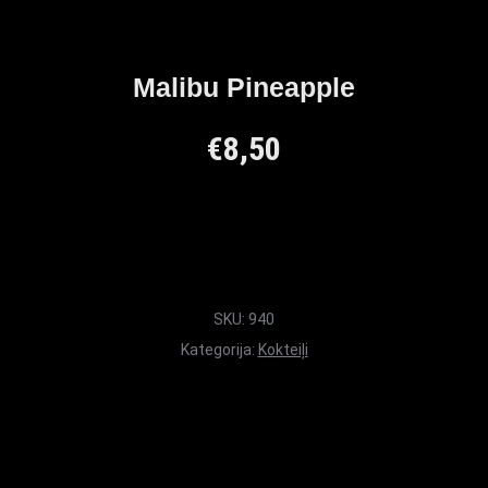
Malibu Pineapple
€
8,50
SKU:
940
Kategorija:
Kokteiļi
Maxi Mārupe Asistents
🟢 Tiešsaistē