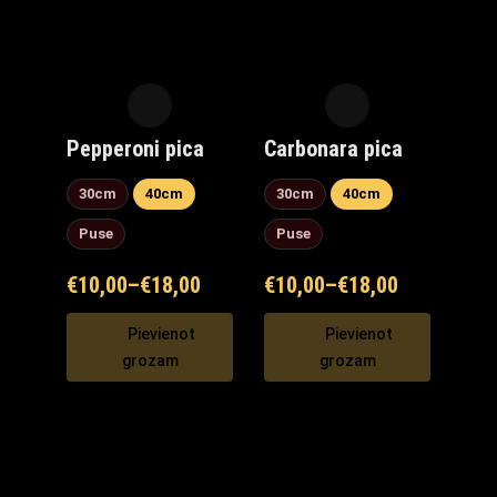
Pepperoni pica
Carbonara pica
30cm
40cm
30cm
40cm
Puse
Puse
€
10,00
–
€
18,00
€
10,00
–
€
18,00
Pievienot
Pievienot
grozam
grozam
Maxi Mārupe Asistents
🟢 Tiešsaistē