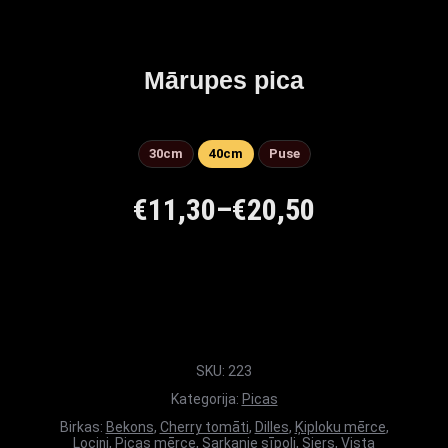
Mārupes pica
30cm
40cm
Puse
€
11,30
–
€
20,50
SKU:
223
Kategorija:
Picas
Birkas:
Bekons
,
Cherry tomāti
,
Dilles
,
Ķiploku mērce
,
Lociņi
,
Picas mērce
,
Sarkanie sīpoli
,
Siers
,
Vista