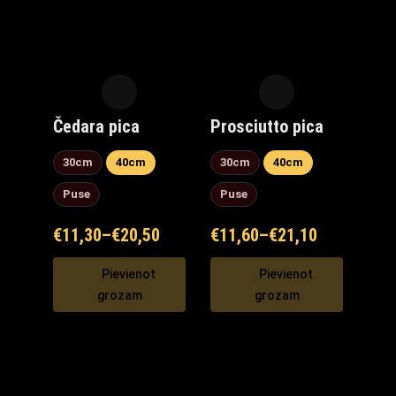
Čedara pica
Prosciutto pica
30cm
40cm
30cm
40cm
Puse
Puse
€
11,30
–
€
20,50
€
11,60
–
€
21,10
Pievienot
Pievienot
grozam
grozam