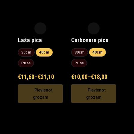
Laša pica
Carbonara pica
30cm
40cm
30cm
40cm
Puse
Puse
€
11,60
–
€
21,10
€
10,00
–
€
18,00
Pievienot
Pievienot
grozam
grozam
Maxi Mārupe Asistents
🟢 Tiešsaistē