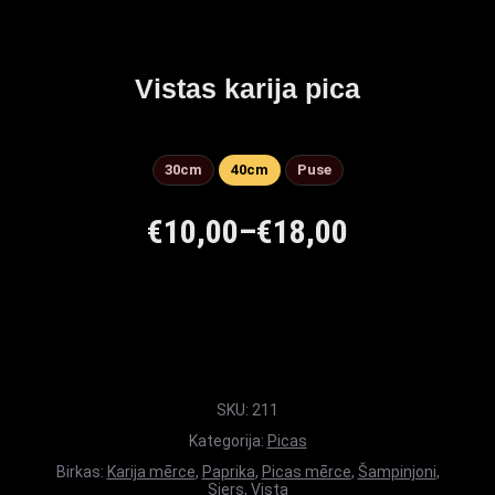
Vistas karija pica
30cm
40cm
Puse
€
10,00
–
€
18,00
SKU:
211
Kategorija:
Picas
Birkas:
Karija mērce
,
Paprika
,
Picas mērce
,
Šampinjoni
,
Siers
,
Vista