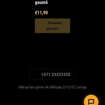
gaumē
€
11,90
Pievienot
grozam
Maxi Mārupe Asistents
🟢 Tiešsaistē
+371 23223335
Mārupītes gatve 4A, Mārupe, LV-2167, Latvija