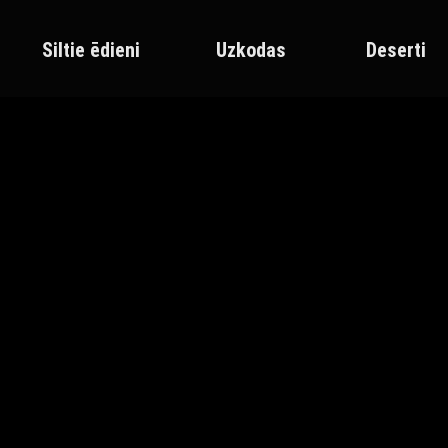
Siltie ēdieni
Uzkodas
Deserti
Sākums
Produkts atzīmēts “Kausētais siers”
KAUSĒTAIS SIERS