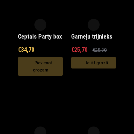
Ceptais Party box
Garneļu trijnieks
€
34,70
€
25,70
€
28,30
Pievienot
Ielikt grozā
grozam