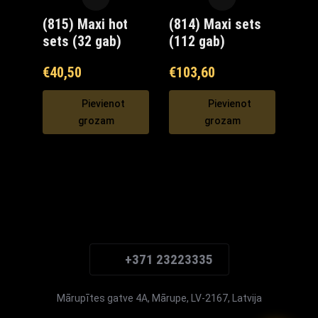
(815) Maxi hot
(814) Maxi sets
sets (32 gab)
(112 gab)
€
40,50
€
103,60
Pievienot
Pievienot
grozam
grozam
Maxi Mārupe Asistents
🟢 Tiešsaistē
+371 23223335
Mārupītes gatve 4A, Mārupe, LV-2167, Latvija