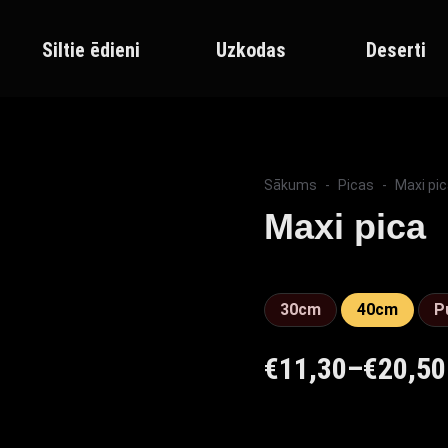
Siltie ēdieni
Uzkodas
Deserti
Sākums
Picas
Maxi pi
Maxi pica
30cm
40cm
P
€
11,30
–
€
20,50