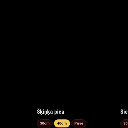
Šķiņķa pica
Sie
30cm
40cm
Puse
3