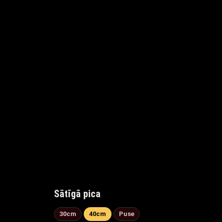
Sātīgā pica
30cm
40cm
Puse