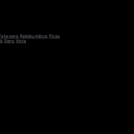
Feta siers
,
Ķiploku mērce
,
Picas
li
,
Siers
,
Vista