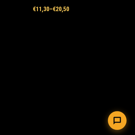
€
11,30
–
€
20,50
Maxi Mārupe Asistents
🟢 Tiešsaistē