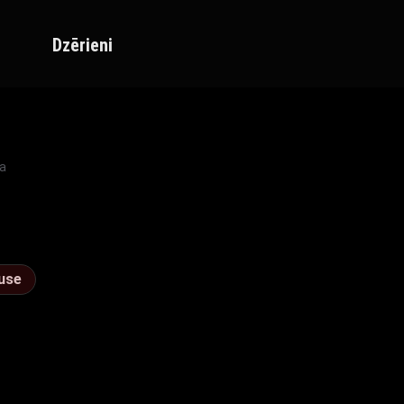
Dzērieni
ca
use