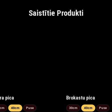
Saistītie Produkti
ra pica
Brokastu pica
0cm
40cm
Puse
30cm
40cm
Puse