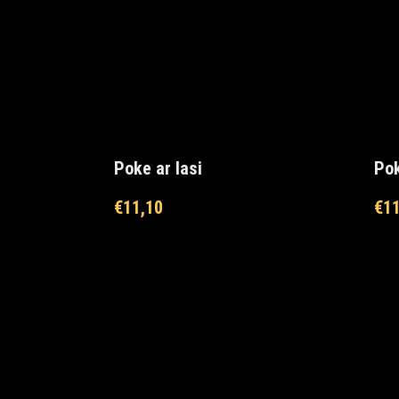
Poke ar lasi
Pok
€
11,10
€
11