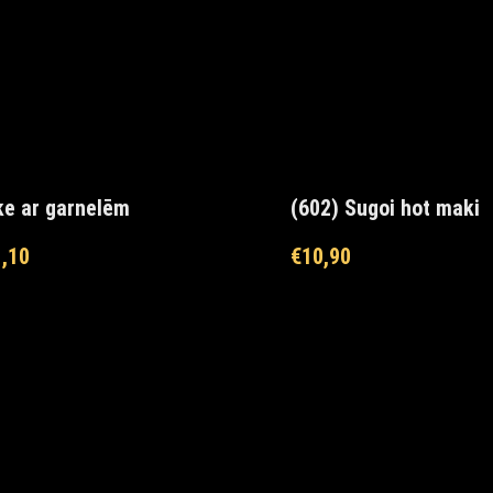
e ar garnelēm
(602) Sugoi hot maki
,10
€
10,90