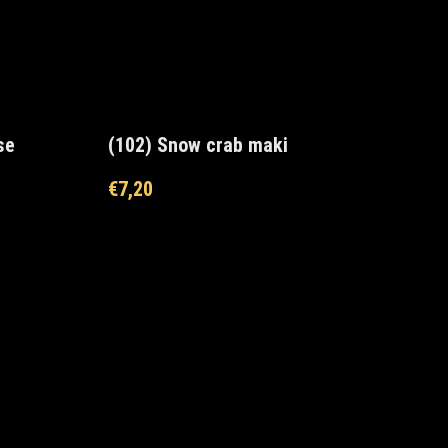
se
(102) Snow crab maki
€
7,20