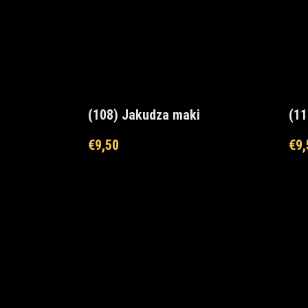
(108) Jakudza maki
(11
€
9,50
€
9,