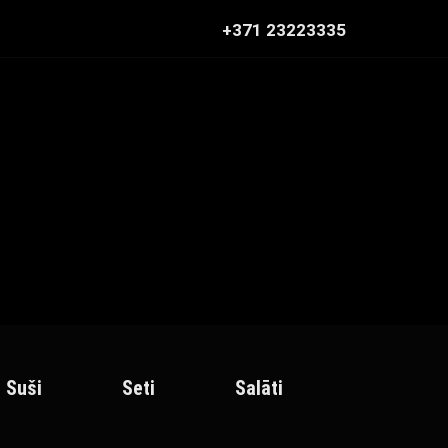
+371 23223335
Suši
Seti
Salāti