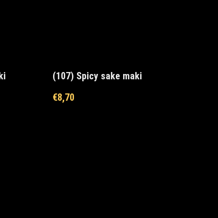
ki
(107) Spicy sake maki
€
8,70