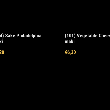
4) Sake Philadelphia
(101) Vegetable Chee
ki
maki
20
€
6,30