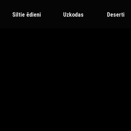
Siltie ēdieni
Uzkodas
Deserti
Sākums
Produkts atzīmēts “Avokado”
AVOKADO