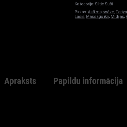
Kategorija:
Siltie Suši
Birkas:
Asā majonēze
,
Teriy
Lasis
,
Massago ikri
,
Mīdijas
,
Apraksts
Papildu informācija