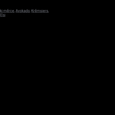
aki mērce
,
Avokado
,
Krēmsiers
,
Rīsi