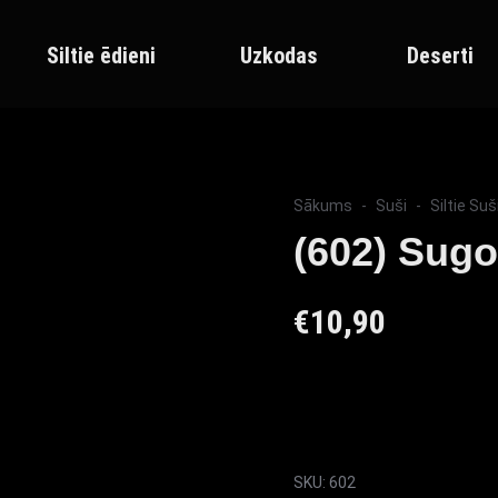
Siltie ēdieni
Uzkodas
Deserti
Sākums
Suši
Siltie Suš
(602) Sugo
€
10,90
SKU:
602