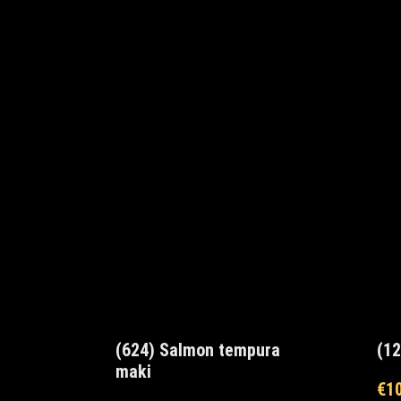
(624) Salmon tempura
(12
maki
€
1