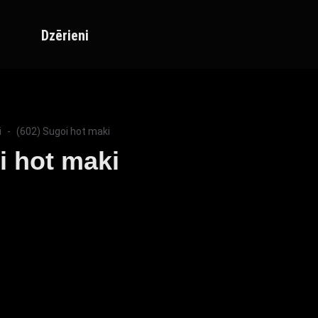
Dzērieni
i
(602) Sugoi hot maki
i hot maki