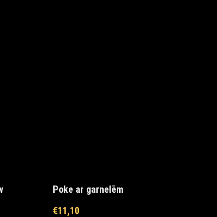
w
Poke ar garnelēm
€
11,10