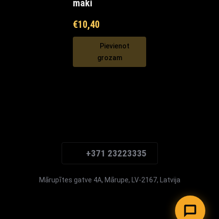
maki
€
10,40
Pievienot
grozam
Maxi Mārupe Asistents
🟢 Tiešsaistē
+371 23223335
Mārupītes gatve 4A, Mārupe, LV-2167, Latvija